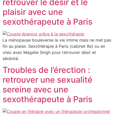
retrouver le désir et le
plaisir avec une
sexothérapeute à Paris
La ménopause bouleverse la vie intime mais ne met pas
fin au plaisir. Sexothérapie à Paris (cabinet 8e) ou en
visio avec Magalie Singh pour retrouver désir et
sérénité.
Troubles de l’érection :
retrouver une sexualité
sereine avec une
sexothérapeute à Paris