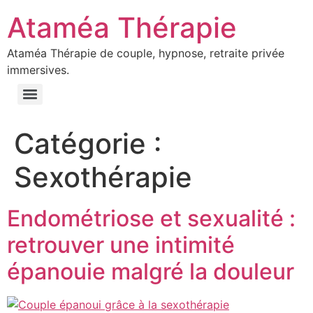
Ataméa Thérapie
Ataméa Thérapie de couple, hypnose, retraite privée
immersives.
Catégorie :
Sexothérapie
Endométriose et sexualité :
retrouver une intimité
épanouie malgré la douleur