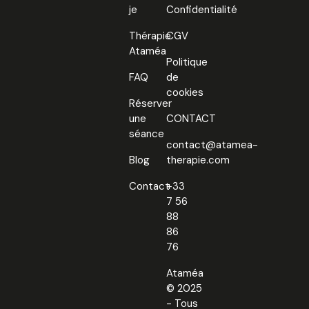
je
Confidentialité
Thérapie
CGV
Ataméa
Politique
FAQ
de
cookies
Réserver
une
CONTACT
séance
contact@atamea-
Blog
therapie.com
Contact
+33
7 56
88
86
76
Ataméa
© 2025
- Tous