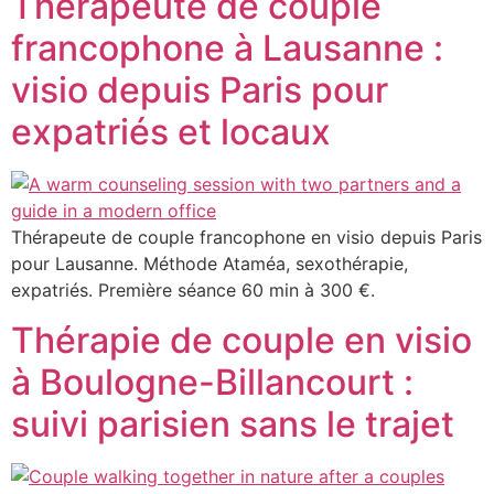
Thérapeute de couple
francophone à Lausanne :
visio depuis Paris pour
expatriés et locaux
Thérapeute de couple francophone en visio depuis Paris
pour Lausanne. Méthode Ataméa, sexothérapie,
expatriés. Première séance 60 min à 300 €.
Thérapie de couple en visio
à Boulogne-Billancourt :
suivi parisien sans le trajet