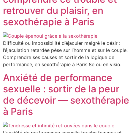
retrouver du plaisir, en
sexothérapie à Paris
Difficulté ou impossibilité d’éjaculer malgré le désir :
l’éjaculation retardée pèse sur l’homme et sur le couple.
Comprendre ses causes et sortir de la logique de
performance, en sexothérapie à Paris 8e ou en visio.
Anxiété de performance
sexuelle : sortir de la peur
de décevoir — sexothérapie
à Paris
L’anxiété de performance sexuelle touche femmes et