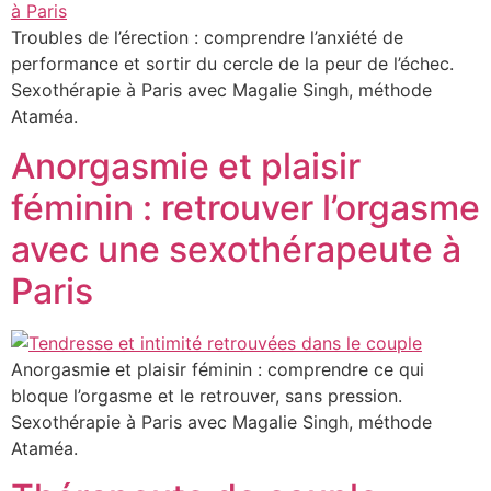
Troubles de l’érection : comprendre l’anxiété de
performance et sortir du cercle de la peur de l’échec.
Sexothérapie à Paris avec Magalie Singh, méthode
Ataméa.
Anorgasmie et plaisir
féminin : retrouver l’orgasme
avec une sexothérapeute à
Paris
Anorgasmie et plaisir féminin : comprendre ce qui
bloque l’orgasme et le retrouver, sans pression.
Sexothérapie à Paris avec Magalie Singh, méthode
Ataméa.