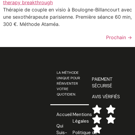
Thérapie de couple en visio à Boulogne-Billancourt avec
une sexothérapeute parisienne. Première séance 60 min,
300 €. Méthode Ataméa.
Prochain
→
LA MÉTHODE
UNIQUE POUR
PAIEMENT
RÉINVENTER
SÉCURISÉ
VOTRE
QUOTIDIEN.
AVIS VÉRIFIÉS
Accueil
Mentions
Légales
Qui
Suis-
Politique de