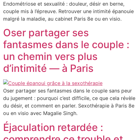
Endométriose et sexualité : douleur, désir en berne,
couple mis à l’épreuve. Retrouver une intimité épanouie
malgré la maladie, au cabinet Paris 8e ou en visio.
Oser partager ses
fantasmes dans le couple :
un chemin vers plus
d’intimité — à Paris
Oser partager ses fantasmes dans le couple sans peur
du jugement : pourquoi c’est difficile, ce que cela révèle
du désir, et comment en parler. Sexothérapie à Paris 8e
ou en visio avec Magalie Singh.
Éjaculation retardée :
comprendre ce trouble et