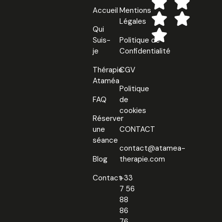
Accueil
Mentions
Légales
Qui
Suis-
Politique de
je
Confidentialité
Thérapie
CGV
Ataméa
Politique
FAQ
de
cookies
Réserver
une
CONTACT
séance
contact@atamea-
Blog
therapie.com
Contact
+33
7 56
88
86
76