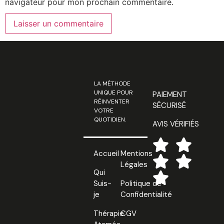
navigateur pour mon prochain commentaire.
LA MÉTHODE
UNIQUE POUR
PAIEMENT
RÉINVENTER
SÉCURISÉ
VOTRE
QUOTIDIEN.
AVIS VÉRIFIÉS
Accueil
Mentions
Légales
Qui
Suis-
Politique de
je
Confidentialité
Thérapie
CGV