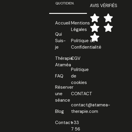
QUOTIDIEN.
AVIS VÉRIFIÉS
Accueil
Mentions
Légales
Qui
Suis-
Politique de
je
Confidentialité
Thérapie
CGV
Ataméa
Politique
FAQ
de
cookies
Réserver
une
CONTACT
séance
contact@atamea-
Blog
therapie.com
Contact
+33
7 56