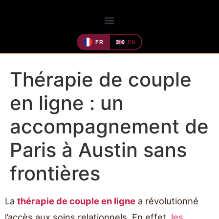
FR
EN
Thérapie de couple
en ligne : un
accompagnement de
Paris à Austin sans
frontières
La
thérapie de couple en ligne
a révolutionné
l’accès aux soins relationnels. En effet,
les