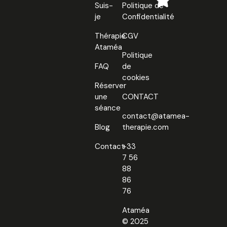
Suis-
Politique de
je
Confidentialité
Thérapie
CGV
Ataméa
Politique
FAQ
de
cookies
Réserver
une
CONTACT
séance
contact@atamea-
Blog
therapie.com
Contact
+33
7 56
88
86
76
Ataméa
© 2025