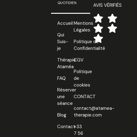
QUOTIDIEN.
AVIS VÉRIFIÉS
Accueil
Mentions
Légales
Qui
Suis-
Politique de
je
Confidentialité
Thérapie
CGV
Ataméa
Politique
FAQ
de
cookies
Réserver
une
CONTACT
séance
contact@atamea-
Blog
therapie.com
Contact
+33
7 56