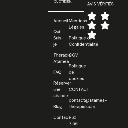
QUOTIDIEN.
AVIS VÉRIFIÉS
Accueil
Mentions
Légales
Qui
Suis-
Politique de
je
Confidentialité
Thérapie
CGV
Ataméa
Politique
FAQ
de
cookies
Réserver
une
CONTACT
séance
contact@atamea-
Blog
therapie.com
Contact
+33
7 56