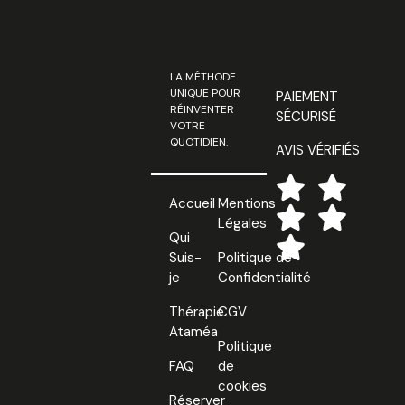
LA MÉTHODE
UNIQUE POUR
PAIEMENT
RÉINVENTER
SÉCURISÉ
VOTRE
QUOTIDIEN.
AVIS VÉRIFIÉS
Accueil
Mentions
Légales
Qui
Suis-
Politique de
je
Confidentialité
Thérapie
CGV
Ataméa
Politique
FAQ
de
cookies
Réserver