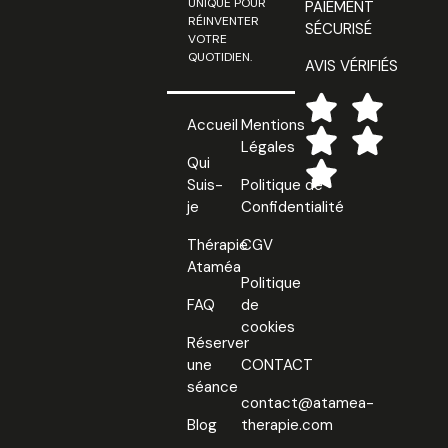
UNIQUE POUR
PAIEMENT
RÉINVENTER
SÉCURISÉ
VOTRE
QUOTIDIEN.
AVIS VÉRIFIÉS
Accueil
Mentions
Légales
Qui
Suis-
Politique de
je
Confidentialité
Thérapie
CGV
Ataméa
Politique
FAQ
de
cookies
Réserver
une
CONTACT
séance
contact@atamea-
Blog
therapie.com