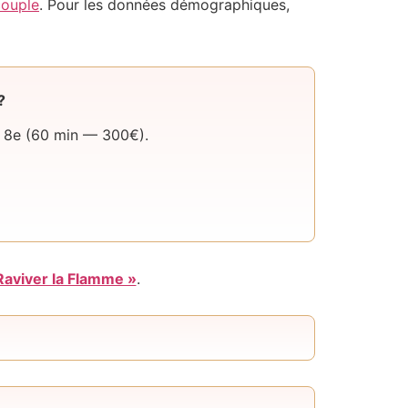
couple
. Pour les données démographiques,
?
s 8e (60 min — 300€).
Raviver la Flamme »
.