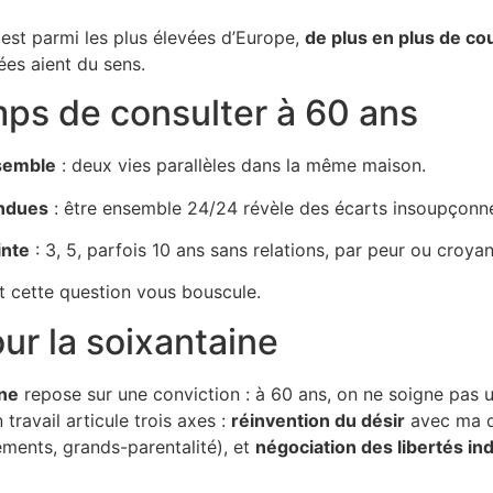
 est parmi les plus élevées d’Europe,
de plus en plus de co
es aient du sens.
emps de consulter à 60 ans
nsemble
: deux vies parallèles dans la même maison.
endues
: être ensemble 24/24 révèle des écarts insoupçonn
inte
: 3, 5, parfois 10 ans sans relations, par peur ou croyan
t cette question vous bouscule.
r la soixantaine
ine
repose sur une conviction : à 60 ans, on ne soigne pas 
travail articule trois axes :
réinvention du désir
avec ma d
ents, grands-parentalité), et
négociation des libertés ind