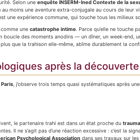
urité. Selon une
enquête INSERM-Ined Contexte de la sexu
u au moins une aventure extra-conjugale au cours de leur vi
’est une expérience commune, qui touche tous les milieux s
cue comme une
catastrophe intime
. Parce qu’elle ne touche p
e en boucle des moments anodins — un dîner, un week-end, 
ui, plus que la trahison elle-même, abîme durablement la conf
ologiques après la découverte
 Paris
, j’observe trois temps quasi systématiques après une 
ivent, le partenaire trahi est dans un état proche du
trauma
tes. Il ne s’agit pas d’une réaction excessive : c’est la si
rican Psychological Association
dans ses travaux sur les 