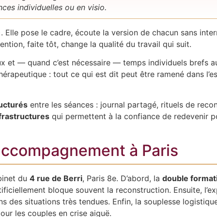
ces individuelles ou en visio.
Elle pose le cadre, écoute la version de chacun sans interrup
ntion, faite tôt, change la qualité du travail qui suit.
ux et — quand c’est nécessaire — temps individuels brefs a
thérapeutique : tout ce qui est dit peut être ramené dans l’
ucturés
entre les séances : journal partagé, rituels de re
frastructures
qui permettent à la confiance de redevenir p
 accompagnement à Paris
binet du
4 rue de Berri
, Paris 8e. D’abord, la
double format
rtificiellement bloque souvent la reconstruction. Ensuite, 
ns des situations très tendues. Enfin, la souplesse logistiqu
ur les couples en crise aiguë.