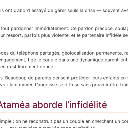
 ont d’abord essayé de gérer seuls la crise — souvent avec
tout pardonner immédiatement. Ce pardon précoce, soulage
r ressort, parfois plus violente, et le partenaire infidèle s
odes du téléphone partagés, géolocalisation permanente, ra
engagement, fige le couple dans une dynamique parent-enfa
ien n’est librement donné.
. Beaucoup de parents pensent protéger leurs enfants en tai
oir la nommer. L’angoisse se diffuse sans pouvoir être trai
améa aborde l’infidélité
imple : on ne reconstruit pas un couple en cherchant un co
r — souvent bien avant l’épisode d’infidélité.