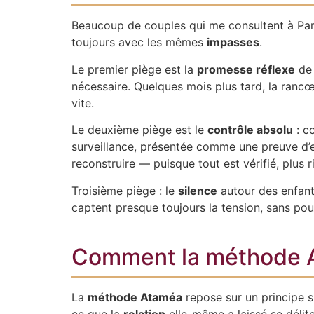
Beaucoup de couples qui me consultent à Paris
toujours avec les mêmes
impasses
.
Le premier piège est la
promesse réflexe
de 
nécessaire. Quelques mois plus tard, la rancœu
vite.
Le deuxième piège est le
contrôle absolu
: c
surveillance, présentée comme une preuve d’
reconstruire — puisque tout est vérifié, plus r
Troisième piège : le
silence
autour des enfants
captent presque toujours la tension, sans pouv
Comment la méthode At
La
méthode Ataméa
repose sur un principe s
ce que la
relation
elle-même a laissé se délite