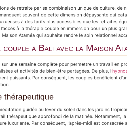
ions de retraite par sa combinaison unique de culture, de nat
 manquent souvent de cette dimension dépaysante qui cataly
xueuses à des tarifs plus accessibles que les retraites équ
e l’accès à la thérapie couple en immersion pour un plus g
 la Maison Ataméa qui souhaite rendre le soin relationnel ac
 couple à Bali avec la Maison At
sur une semaine complète pour permettre un travail en pro
lisées et activités de bien-être partagées. De plus, l’
hypnos
ment puissants. Par conséquent, les couples bénéficient d’u
tion.
e thérapeutique
itation guidée au lever du soleil dans les jardins tropicau
ravail thérapeutique approfondi de la matinée. Notamment, l
re luxuriante. Par conséquent, l’après-midi est consacrée 