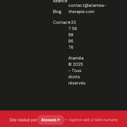
séance
contact@atamea-
Blog
therapie.com
Contact
+33
7 56
88
86
76
Ataméa
© 2025
- Tous
droits
réservés
Site réalisé par
Aloweb
— Agence web à taille humaine