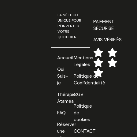
LA MÉTHODE
UNIQUE POUR
PAIEMENT
RÉINVENTER
SÉCURISÉ
VOTRE
QUOTIDIEN.
AVIS VÉRIFIÉS
Accueil
Mentions
Légales
Qui
Suis-
Politique de
je
Confidentialité
Thérapie
CGV
Ataméa
Politique
FAQ
de
cookies
Réserver
une
CONTACT