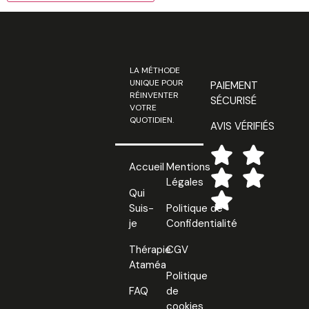
LA MÉTHODE
UNIQUE POUR
PAIEMENT
RÉINVENTER
SÉCURISÉ
VOTRE
QUOTIDIEN.
AVIS VÉRIFIÉS
Accueil
Mentions
Légales
Qui
Suis-
Politique de
je
Confidentialité
Thérapie
CGV
Ataméa
Politique
FAQ
de
cookies