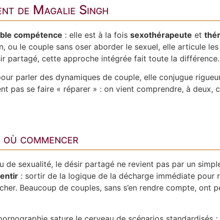
ent de Magalie Singh
ble compétence
: elle est à la fois
sexothérapeute
et
thé
ien, ou le couple sans oser aborder le sexuel, elle articule
sir partagé, cette approche intégrée fait toute la différence.
our parler des dynamiques de couple, elle conjugue rigueur
 pas se faire « réparer » : on vient comprendre, à deux, ce 
ar où commencer
de sexualité, le désir partagé ne revient pas par un simple
lentir
: sortir de la logique de la décharge immédiate pour re
toucher. Beaucoup de couples, sans s’en rendre compte, ont p
 pornographie sature le cerveau de scénarios standardisés ; 