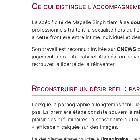
Ce qui distingue l’accompagnem
La spécificité de Magalie Singh tient à sa
dou
professionnels traitent la sexualité hors du l
à cette frontière entre intime individuel et dé
Son travail est reconnu : invitée sur
CNEWS
p
jugement moral. Au cabinet Ataméa, on ne vient
retrouver la liberté de la réinventer.
Reconstruire un désir réel : p
Lorsque la pornographie a longtemps tenu lieu 
pas. La première étape consiste souvent à
ra
plaisir des préliminaires, la sensorialité du 
« efficace » calquée sur des images.
La deuxième étape touche à l’
imaginaire
. La