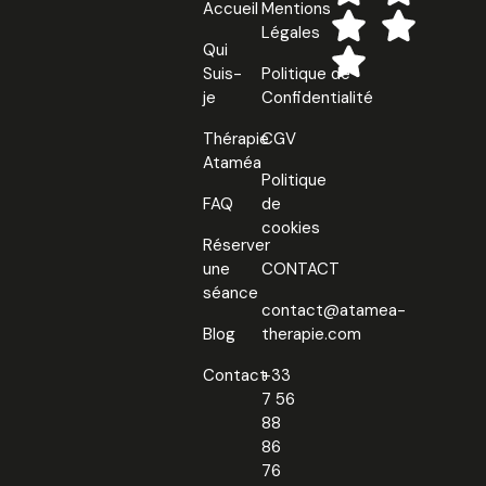
Accueil
Mentions
Légales
Qui
Suis-
Politique de
je
Confidentialité
Thérapie
CGV
Ataméa
Politique
FAQ
de
cookies
Réserver
une
CONTACT
séance
contact@atamea-
Blog
therapie.com
Contact
+33
7 56
88
86
76