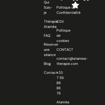
Qui
Suis-
Politique de
je
Confidentialité
Thérapie
CGV
Ataméa
Politique
FAQ
de
cookies
Réserver
une
CONTACT
séance
contact@atamea-
Blog
therapie.com
Contact
+33
7 56
88
86
76
Ataméa