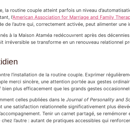
, la routine couple atteint parfois un niveau d’automatisat
nt, l’
American Association for Marriage and Family Thera
e de l’autre qui, correctement activée, peut alimenter une i
 à la Maison Ataméa redécouvrent après des décennies e
it irréversible se transforme en un renouveau relationnel p
tidien
ontre l’installation de la routine couple. Exprimer régulièr
le merci sincère, une attention portée aux gestes ordinaire
f bien plus efficacement que les grands gestes occasionnel
mment celles publiées dans le
Journal of Personality and S
t une satisfaction relationnelle significativement plus élevé
d’accompagnement. Tenir un carnet partagé, se remémorer 
 chez l’autre : autant de pratiques accessibles qui renforc