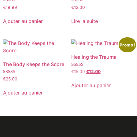
Note
Note
€
19.99
€
12.00
5.00
5.00
sur 5
sur 5
Ajouter au panier
Lire la suite
Promo !
Healing the Trauma
The Body Keeps the Score
Note
€
15.00
€
12.00
5.00
Note
sur 5
€
25.00
5.00
Ajouter au panier
sur 5
Ajouter au panier