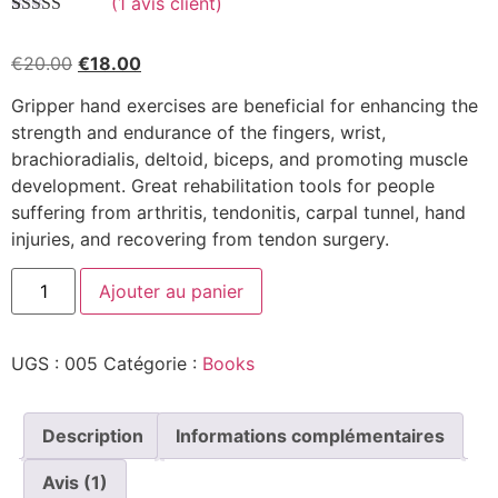
(
1
avis client)
Noté
1
5.00
sur
5 basé sur
€
20.00
€
18.00
notation
client
Gripper hand exercises are beneficial for enhancing the
strength and endurance of the fingers, wrist,
brachioradialis, deltoid, biceps, and promoting muscle
development. Great rehabilitation tools for people
suffering from arthritis, tendonitis, carpal tunnel, hand
injuries, and recovering from tendon surgery.
Ajouter au panier
UGS :
005
Catégorie :
Books
Description
Informations complémentaires
Avis (1)