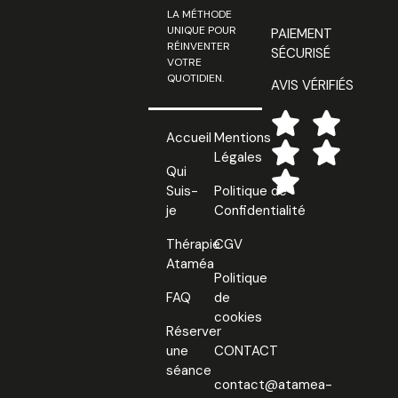
LA MÉTHODE
UNIQUE POUR
PAIEMENT
RÉINVENTER
SÉCURISÉ
VOTRE
QUOTIDIEN.
AVIS VÉRIFIÉS
Accueil
Mentions
Légales
Qui
Suis-
Politique de
je
Confidentialité
Thérapie
CGV
Ataméa
Politique
FAQ
de
cookies
Réserver
une
CONTACT
séance
contact@atamea-