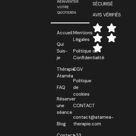
RÉINVENTER
SÉCURISÉ
VOTRE
QUOTIDIEN.
AVIS VÉRIFIÉS
Accueil
Mentions
Légales
Qui
Suis-
Politique de
je
Confidentialité
Thérapie
CGV
Ataméa
Politique
FAQ
de
cookies
Réserver
une
CONTACT
séance
contact@atamea-
Blog
therapie.com
Contact
+33