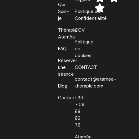
Qui
Suis-
Politique de
je
Confidentialité
Thérapie
CGV
Ataméa
Politique
FAQ
de
cookies
Réserver
une
CONTACT
séance
contact@atamea-
Blog
therapie.com
Contact
+33
7 56
88
86
76
Ataméa