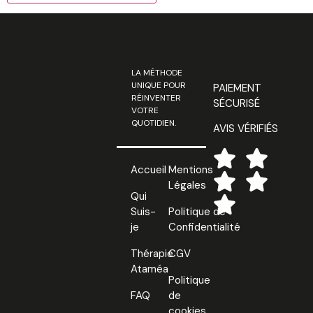
LA MÉTHODE
UNIQUE POUR
PAIEMENT
RÉINVENTER
SÉCURISÉ
VOTRE
QUOTIDIEN.
AVIS VÉRIFIÉS
Accueil
Mentions
Légales
Qui
Suis-
Politique de
je
Confidentialité
Thérapie
CGV
Ataméa
Politique
FAQ
de
cookies