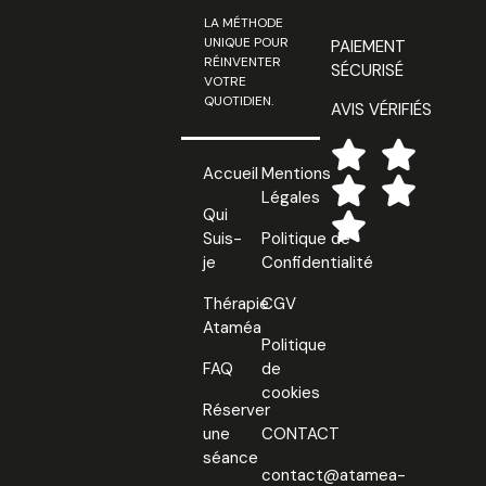
LA MÉTHODE
UNIQUE POUR
PAIEMENT
RÉINVENTER
SÉCURISÉ
VOTRE
QUOTIDIEN.
AVIS VÉRIFIÉS
Accueil
Mentions
Légales
Qui
Suis-
Politique de
je
Confidentialité
Thérapie
CGV
Ataméa
Politique
FAQ
de
cookies
Réserver
une
CONTACT
séance
contact@atamea-