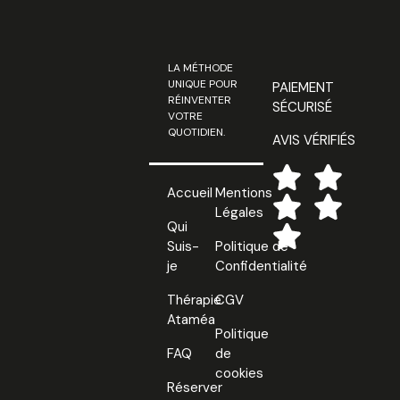
LA MÉTHODE
UNIQUE POUR
PAIEMENT
RÉINVENTER
SÉCURISÉ
VOTRE
QUOTIDIEN.
AVIS VÉRIFIÉS
Accueil
Mentions
Légales
Qui
Suis-
Politique de
je
Confidentialité
Thérapie
CGV
Ataméa
Politique
FAQ
de
cookies
Réserver