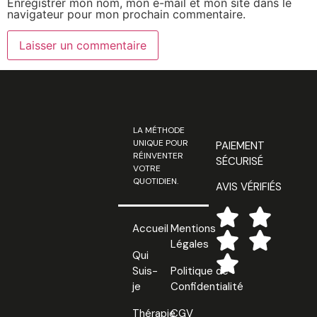
Enregistrer mon nom, mon e-mail et mon site dans le
navigateur pour mon prochain commentaire.
LA MÉTHODE
UNIQUE POUR
PAIEMENT
RÉINVENTER
SÉCURISÉ
VOTRE
QUOTIDIEN.
AVIS VÉRIFIÉS
Accueil
Mentions
Légales
Qui
Suis-
Politique de
je
Confidentialité
Thérapie
CGV