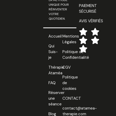
LA MÉTHODE
UNIQUE POUR
PAIEMENT
RÉINVENTER
SÉCURISÉ
VOTRE
QUOTIDIEN.
AVIS VÉRIFIÉS
Accueil
Mentions
Légales
Qui
Suis-
Politique de
je
Confidentialité
Thérapie
CGV
Ataméa
Politique
FAQ
de
cookies
Réserver
une
CONTACT
séance
contact@atamea-
Blog
therapie.com