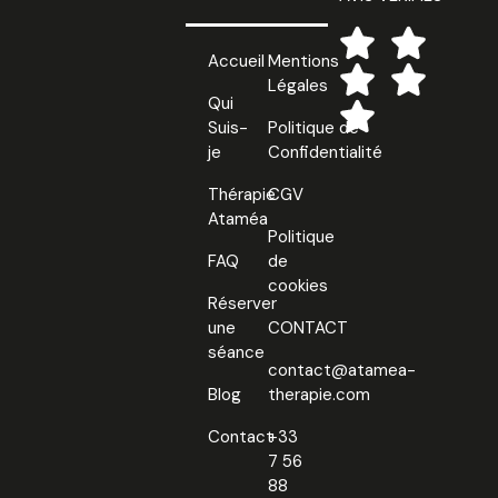
Accueil
Mentions
Légales
Qui
Suis-
Politique de
je
Confidentialité
Thérapie
CGV
Ataméa
Politique
FAQ
de
cookies
Réserver
une
CONTACT
séance
contact@atamea-
Blog
therapie.com
Contact
+33
7 56
88