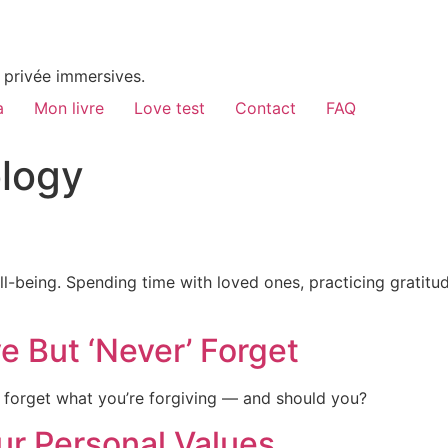
 privée immersives.
a
Mon livre
Love test
Contact
FAQ
logy
ll-being. Spending time with loved ones, practicing gratit
e But ‘Never’ Forget
so forget what you’re forgiving — and should you?
ur Personal Values