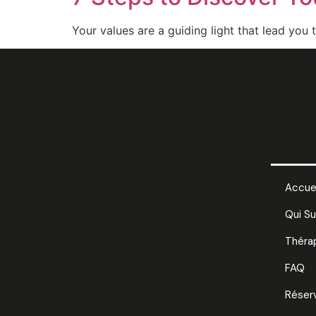
Your values are a guiding light that lead you t
Accuei
Qui Su
Théra
FAQ
Réser