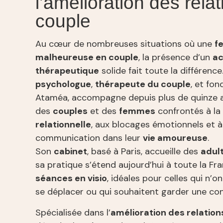
l’amélioration des rela
couple
Au cœur de nombreuses situations où une
f
malheureuse en couple
, la présence d’un
a
thérapeutique
solide fait toute la différence
psychologue
,
thérapeute du couple
, et fo
Ataméa, accompagne depuis plus de quinze 
des
couples
et des
femmes
confrontés à la
relationnelle
, aux blocages émotionnels et à 
communication dans leur
vie amoureuse
.
Son
cabinet
, basé à Paris, accueille des
adul
sa pratique s’étend aujourd’hui à toute la Fr
séances en visio
, idéales pour celles qui n’on
se déplacer ou qui souhaitent garder une conf
Spécialisée dans l’
amélioration des relation