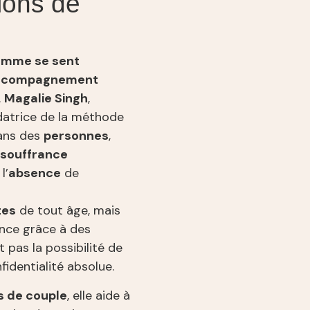
tions de
emme se sent
ccompagnement
.
Magalie Singh
,
ndatrice de la méthode
ans des
personnes
,
souffrance
l’
absence
de
tes
de tout âge, mais
ance grâce à des
t pas la possibilité de
identialité absolue.
s de couple
, elle aide à