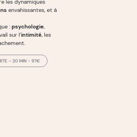
re les dynamiques
ons
envahissantes, et à
que :
psychologie
,
ail sur l’
intimité
, les
tachement.
TE – 20 MIN - 97€