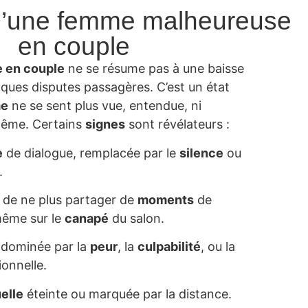
d’une femme malheureuse
en couple
 en couple
ne se résume pas à une baisse
ques disputes passagères. C’est un état
e
ne se sent plus vue, entendue, ni
même. Certains
signes
sont révélateurs :
e
de dialogue, remplacée par le
silence
ou
.
de ne plus partager de
moments
de
même sur le
canapé
du salon.
dominée par la
peur
, la
culpabilité
, ou la
ionnelle.
elle
éteinte ou marquée par la distance.