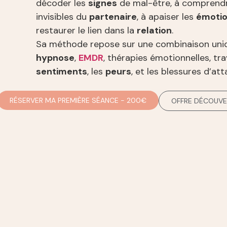
décoder les
signes
de mal-être, à comprend
invisibles du
partenaire
, à apaiser les
émoti
restaurer le lien dans la
relation
.
Sa méthode repose sur une combinaison uni
hypnose
,
EMDR
, thérapies émotionnelles, trav
sentiments
, les
peurs
, et les blessures d’at
RÉSERVER MA PREMIÈRE SÉANCE - 200€
OFFRE DÉCOUVER