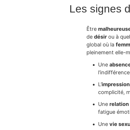
Les signes 
Être
malheureuse
de
désir
ou à quel
global où la
femm
pleinement elle-
Une
absenc
l’indifférence
L’
impression
complicité, 
Une
relation
fatigue émot
Une
vie sexu