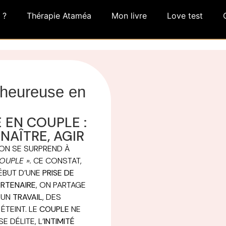
 ?
Thérapie Ataméa
Mon livre
Love test
heureuse en
 EN COUPLE :
AÎTRE, AGIR
ON SE SURPREND À
OUPLE ».
CE CONSTAT,
ÉBUT D’UNE
PRISE DE
RTENAIRE
, ON PARTAGE
, UN
TRAVAIL
, DES
ÉTEINT. LE
COUPLE
NE
SE DÉLITE, L’
INTIMITÉ