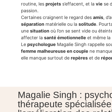
routine, les
projets
s’effacent, et la
vie
se d
passion.
Certaines craignent le regard des
amis
, d’
séparation
matérielle ou la
solitude
. Pourt
une
situation
où l’on se sent vide ou éteint
affecter la
santé émotionnelle
et même la
Le
psychologue
Magalie Singh rappelle so
femme malheureuse en couple
ne manque 
elle manque surtout de
repères
et de
répo
Magalie Singh : psych
thérapeute spécialisé