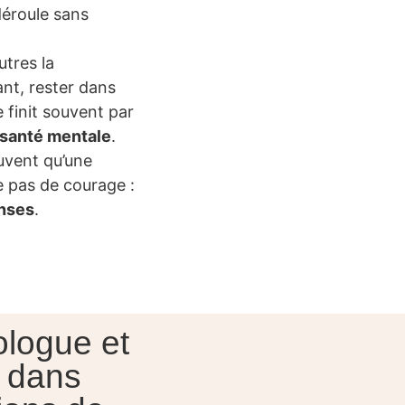
éroule sans
autres la
ant, rester dans
e finit souvent par
santé mentale
.
uvent qu’une
pas de courage :
nses
.
ologue et
e dans